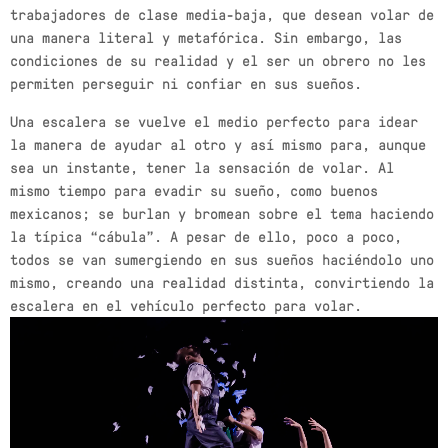
semana
19 DE JULIO DE 2024
today
trabajadores de clase media-baja, que desean volar de
una manera literal y metafórica. Sin embargo, las
MOST UPVOTED
condiciones de su realidad y el ser un obrero no les
permiten perseguir ni confiar en sus sueños.
today
27 DE AGOSTO DE 2022
Una escalera se vuelve el medio perfecto para idear
571
205
la manera de ayudar al otro y así mismo para, aunque
sea un instante, tener la sensación de volar. Al
mismo tiempo para evadir su sueño, como buenos
mexicanos; se burlan y bromean sobre el tema haciendo
la típica “cábula”. A pesar de ello, poco a poco,
todos se van sumergiendo en sus sueños haciéndolo uno
mismo, creando una realidad distinta, convirtiendo la
escalera en el vehículo perfecto para volar.
USER
NOTICIAS
FESTIVAL INTERNACIONAL 2022