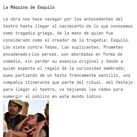
semana
19 DE JULIO DE 2024
today
La Máquina de Esquilo
MOST UPVOTED
La obra nos hace navegar por los antecedentes del
teatro hasta llegar al nacimiento de lo que conocemos
today
como tragedia griega, de la mano de quien fue
27 DE AGOSTO DE 2022
571
205
considerado como el creador de la tragedia: Esquilo.
Los siete contra Tebas, Las suplicantes, Prometeo
encadenado y Los persas, son abordadas en forma de
comedia, sin perder su esencia original y dando a
quien especta el regalo de la curiosidad sembrada;
pues partiendo de un texto francamente sencillo, una
compañía itinerante que parte del ritual, del festejo
para llegar al teatro, va tejiendo las redes para
sumergir al público en este mundo lúdico.
USER
NOTICIAS
FESTIVAL INTERNACIONAL 2022