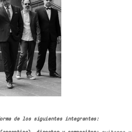
orma de los siguientes integrantes:
(argentino), director y compositor:
guitarra y