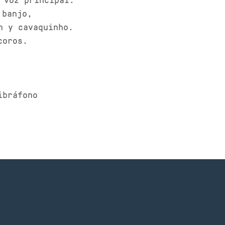
banjo,
n y cavaquinho.
coros.
ibráfono