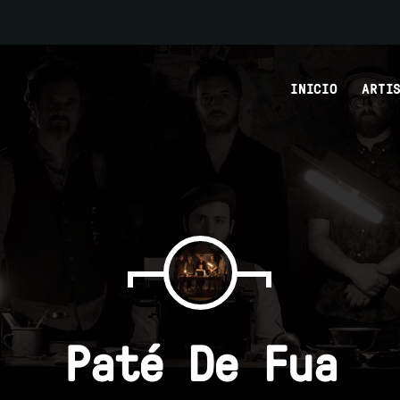
INICIO
ARTI
MOST UPVOTED
today
27 DE AGOSTO DE 2022
Paté De Fua