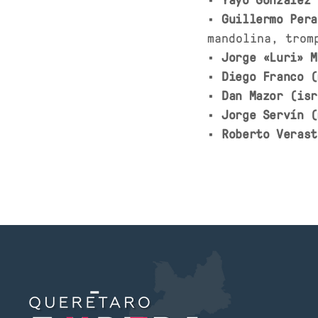
•
Guillermo Pera
mandolina, trom
•
Jorge «Luri» M
•
Diego Franco (
•
Dan Mazor (isr
•
Jorge Servín (
•
Roberto Verast