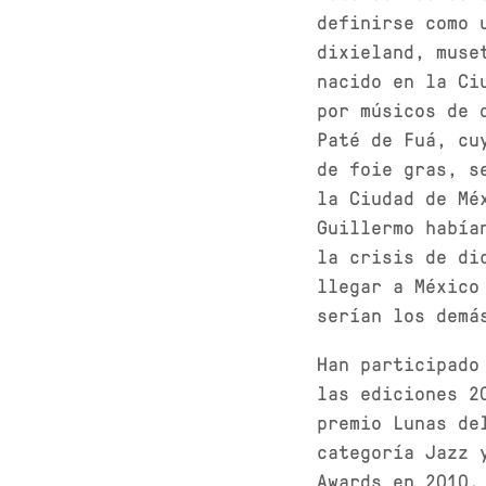
definirse como 
dixieland, muse
nacido en la Ci
por músicos de 
Paté de Fuá, cu
de foie gras, s
la Ciudad de Mé
Guillermo había
la crisis de di
llegar a México
serían los demá
Han participado
las ediciones 2
premio Lunas de
categoría Jazz 
Awards en 2010,