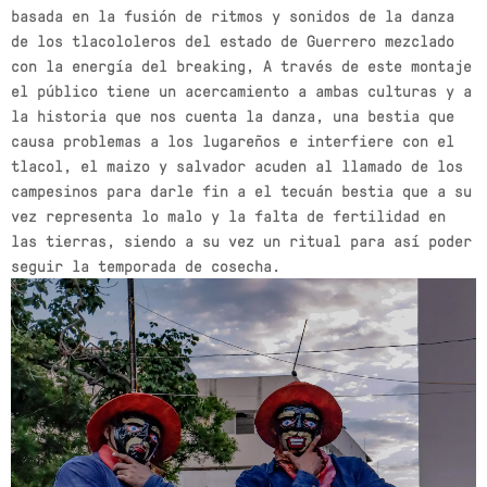
semana
19 DE JULIO DE 2024
today
basada en la fusión de ritmos y sonidos de la danza
de los tlacololeros del estado de Guerrero mezclado
MOST UPVOTED
con la energía del breaking, A través de este montaje
el público tiene un acercamiento a ambas culturas y a
today
la historia que nos cuenta la danza, una bestia que
27 DE AGOSTO DE 2022
571
205
causa problemas a los lugareños e interfiere con el
tlacol, el maizo y salvador acuden al llamado de los
campesinos para darle fin a el tecuán bestia que a su
vez representa lo malo y la falta de fertilidad en
las tierras, siendo a su vez un ritual para así poder
seguir la temporada de cosecha.
USER
NOTICIAS
FESTIVAL INTERNACIONAL 2022