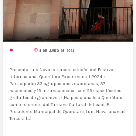
semana
19 DE JULIO DE 2024
today
MOST UPVOTED
today
27 DE AGOSTO DE 2022
570
205
label
today
NOTICIAS
4 DE JUNIO DE 2024
FESTIVAL INTERNACIONAL 2024
Presenta Luis Nava la tercera edición del Festival
Internacional Querétaro Experimental 2024 •
Participarán 33 agrupaciones queretanas, 37
nacionales y 15 internacionales, con 115 espectáculos
gratuitos de gran nivel. • Ha posicionado a Querétaro
como referente del Turismo Cultural del país. El
Presidente Municipal de Querétaro, Luis Nava, anunció
Tercera [...]
USER
NOTICIAS
FESTIVAL INTERNACIONAL 2022
READ MORE