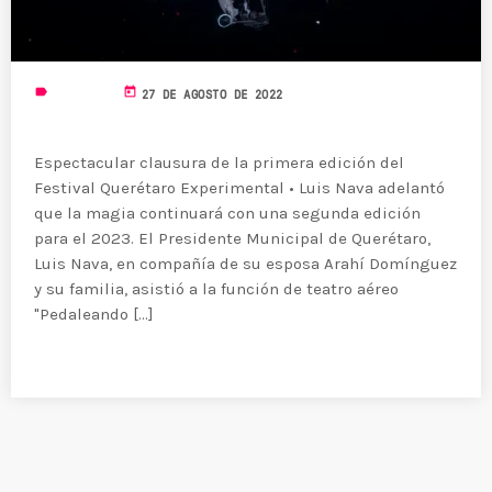
label
today
NOTICIAS
27 DE AGOSTO DE 2022
FESTIVAL INTERNACIONAL 2022
Espectacular clausura de la primera edición del
Festival Querétaro Experimental • Luis Nava adelantó
que la magia continuará con una segunda edición
para el 2023. El Presidente Municipal de Querétaro,
Luis Nava, en compañía de su esposa Arahí Domínguez
y su familia, asistió a la función de teatro aéreo
"Pedaleando [...]
READ MORE